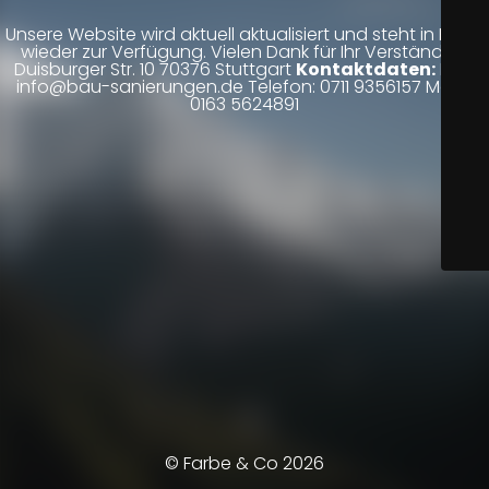
Unsere Website wird aktuell aktualisiert und steht in Kürze
wieder zur Verfügung. Vielen Dank für Ihr Verständnis.
Duisburger Str. 10 70376 Stuttgart
Kontaktdaten:
Mail:
info@bau-sanierungen.de Telefon: 0711 9356157 Mobil:
0163 5624891
© Farbe & Co 2026